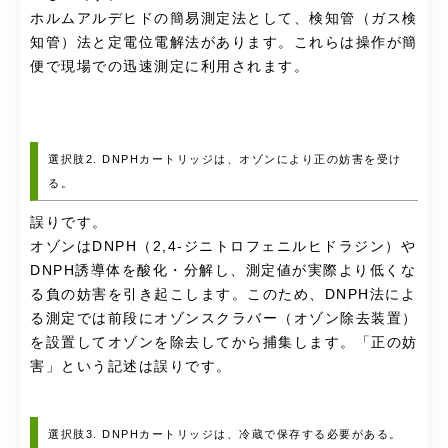
ホルムアルデヒドの簡易測定法として、検知管（ガス検
知管）法と定電位電解法があります。これらは操作が簡
便で現場での迅速測定に利用されます。
選択肢2. DNPHカートリッジは、オゾンにより正の妨害を受け
る。
誤りです。
オゾンはDNPH（2,4-ジニトロフェニルヒドラジン）や
DNPH誘導体を酸化・分解し、測定値が実際より低くな
る負の妨害を引き起こします。このため、DNPH法によ
る測定では前段にオゾンスクラバー（オゾン除去装置）
を設置してオゾンを除去してから捕集します。「正の妨
害」という記述は誤りです。
選択肢3. DNPHカートリッジは、冷蔵で保存する必要がある。