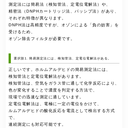
測定法には簡易法（検知管法、定電位電解法）や、
精密法（DNPHカートリッジ法、パッシブ法）があり、
それぞれ特徴が異なります。
DNPH法は高精度ですが、オゾンによる「負の妨害」を
受けるため、
オゾン除去フィルタが必要です。
選択肢1. 簡易測定法には、検知管法、定電位電解法がある。
正しいです。ホルムアルデヒドの簡易測定法には、
検知管法と定電位電解法があります。
検知管法は、空気をガラス管に通して化学反応により、
色が変化することで濃度を判定する方法で、
現場での迅速な測定に適しています。
定電位電解法は、電極に一定の電位をかけて、
ルムアルデヒドの酸化反応を電流として検出する方式
で、
連続測定にも対応可能です。