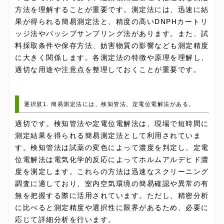
方法を理解することが重要です。測定法には、迅速に結
果が得られる簡易測定法と、精度の高いDNPHカートリ
ッジ法やパッシブサンプリング法があります。また、試
料採取条件や保存方法、妨害物質の影響なども測定精度
に大きく関係します。各測定法の特徴や原理を理解し、
適切な用途や注意点を整理しておくことが重要です。
選択肢1. 簡易測定法には、検知管法、定電位電解法がある。
適切です。検知管法や定電位電解法は、現場で短時間に
測定結果を得られる簡易測定法として利用されていま
す。検知管法は試薬の変色によって濃度を判定し、定電
位電解法は電気化学的反応によってホルムアルデヒド濃
度を測定します。これらの方法は迅速なスクリーニング
調査に適しており、室内空気環境の簡易確認や異常の有
無を把握する際に活用されています。ただし、精密分析
に比べると測定精度や選択性に限界があるため、必要に
応じて詳細分析を行います。