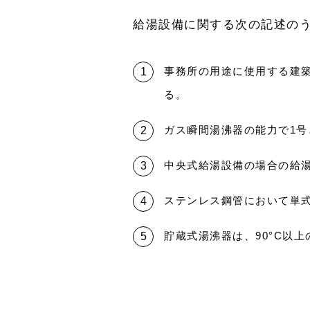
給湯設備に関する次の記述の
事務所の用途に使用する建築
る。
ガス瞬間湯沸器の能力で1号と
中央式給湯設備の場合の給湯
ステンレス鋼管において単式
貯蔵式湯沸器は、90°C以