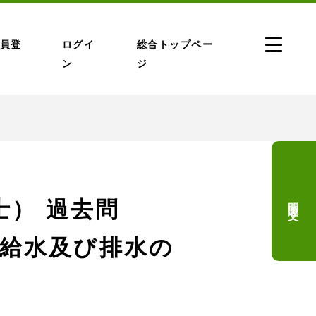
員登
ログイ
総合トップペー
ン
ジ
問題文
） 過去問
 (給水及び排水の