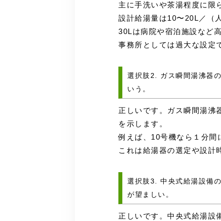
主に手洗いや茶湯程度に限
設計給湯量は10〜20L／
30Lは病院や宿泊施設など
事務所としては過大な設定
選択肢2. ガス瞬間湯沸器の
いう。
正しいです。ガス瞬間湯沸器
を示します。
例えば、10号機なら１分間
これは給湯器の選定や設計
選択肢3. 中央式給湯設備
が望ましい。
正しいです。中央式給湯設