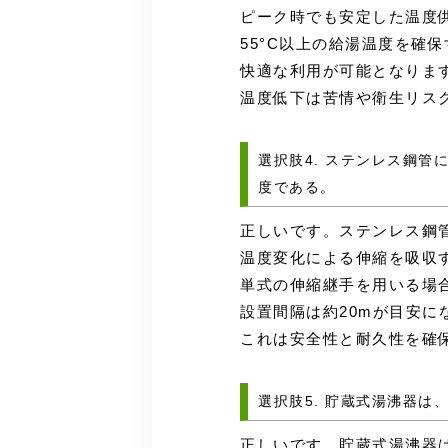
ピーク時でも安定した温度
55°C以上の給湯温度を確
快適な利用が可能となりま
温度低下は苦情や衛生リス
選択肢4. ステンレス鋼管
度である。
正しいです。ステンレス鋼
温度変化による伸縮を吸収
単式の伸縮継手を用いる場
設置間隔は約20mが目安に
これは安全性と耐久性を確
選択肢5. 貯蔵式湯沸器は
正しいです。貯蔵式湯沸器