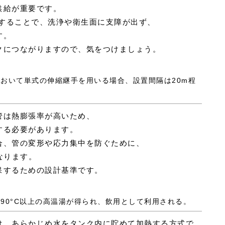
供給が重要です。
保することで、洗浄や衛生面に支障が出ず、
す。
クにつながりますので、気をつけましょう。
において単式の伸縮継手を用いる場合、設置間隔は20m程
管は熱膨張率が高いため、
する必要があります。
合、管の変形や応力集中を防ぐために、
なります。
保するための設計基準です。
、90°C以上の高温湯が得られ、飲用として利用される。
は、あらかじめ水をタンク内に貯めて加熱する方式で