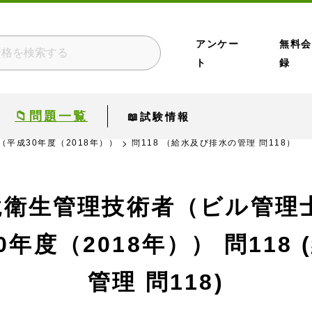
アンケー
無料会
ト
録
📁問題一覧
📖試験情報
（平成30年度（2018年））
問118 （給水及び排水の管理 問118）
境衛生管理技術者（ビル管理士
0年度（2018年））
問118
管理 問118)