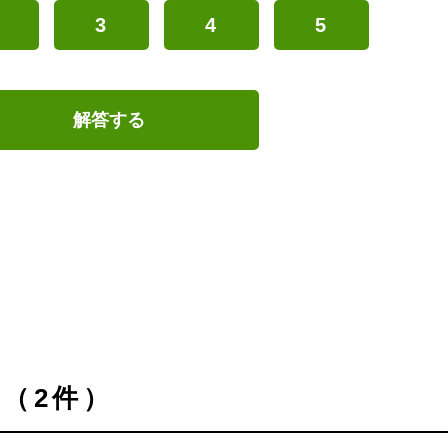
3
4
5
解答する
（2件）