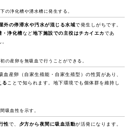
地下の浄化槽や湧水槽に発生する。
屋外の停滞水や汚水が混じる水域
で発生しがちです。
槽・浄化槽
など
地下施設での主役はチカイエカ
であ
ん。
、最初の産卵を無吸血で行うことができる。
吸血産卵（自家生殖能・自家生殖型）の性質があり、
える
ことで知られます。地下環境でも個体群を維持し
夜間吸血性を示す。
行性
で、
夕方から夜間に吸血活動
が活発になります。