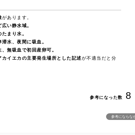
徴
があります。
ど広い静水域。
のたまり水。
停滞水、夜間に吸血。
生、無吸血で初回産卵可。
アカイエカの主要発生場所とした記述
が不適当だと分
8
参考になった数
参考にならな