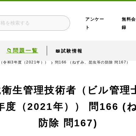
アンケー
無料会
ト
録
📁問題一覧
📖試験情報
（令和3年度（2021年））
問166 （ねずみ、昆虫等の防除 問167）
境衛生管理技術者（ビル管理士
年度（2021年））
問166 
防除 問167)