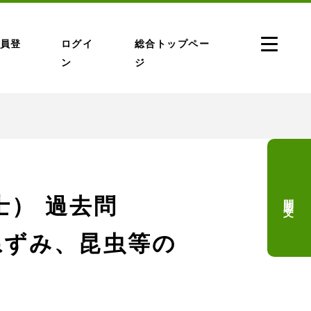
員登
ログイ
総合トップペー
ン
ジ
問題文
） 過去問
(ねずみ、昆虫等の