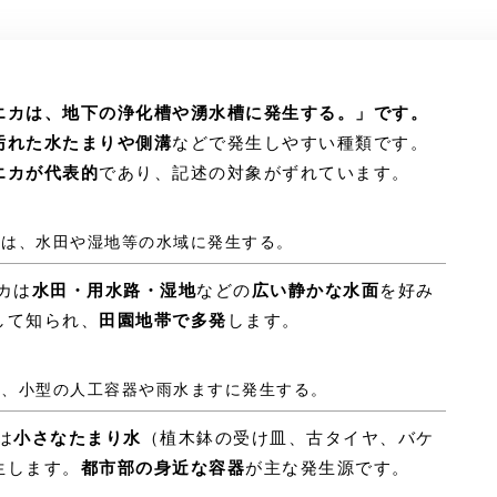
エカは、地下の浄化槽や湧水槽に発生する。」です。
汚れた水たまりや側溝
などで発生しやすい種類です。
エカが代表的
であり、記述の対象がずれています。
エカは、水田や湿地等の水域に発生する。
カは
水田・用水路・湿地
などの
広い静かな水面
を好み
して知られ、
田園地帯で多発
します。
カは、小型の人工容器や雨水ますに発生する。
は
小さなたまり水
（植木鉢の受け皿、古タイヤ、バケ
生します。
都市部の身近な容器
が主な発生源です。