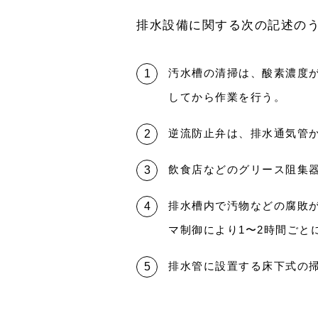
排水設備に関する次の記述の
汚水槽の清掃は、酸素濃度が
してから作業を行う。
逆流防止弁は、排水通気管
飲食店などのグリース阻集
排水槽内で汚物などの腐敗
マ制御により1〜2時間ごと
排水管に設置する床下式の