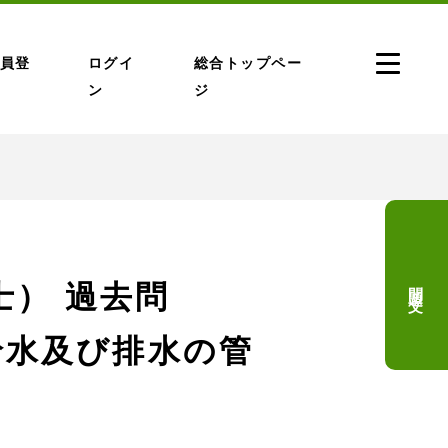
員登
ログイ
総合トップペー
ン
ジ
問題文
） 過去問
(給水及び排水の管