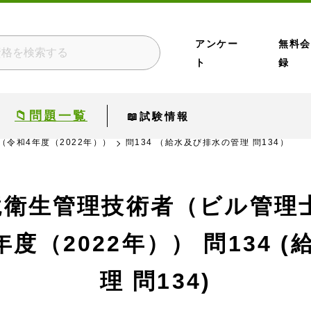
アンケー
無料会
ト
録
📁問題一覧
📖試験情報
（令和4年度（2022年））
問134 （給水及び排水の管理 問134）
境衛生管理技術者（ビル管理士
年度（2022年））
問134 
理 問134)