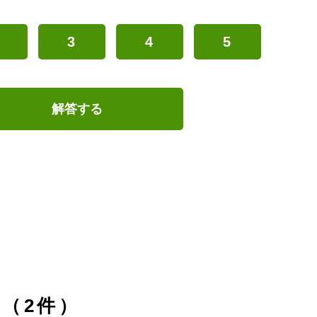
3
4
5
解答する
（2件）