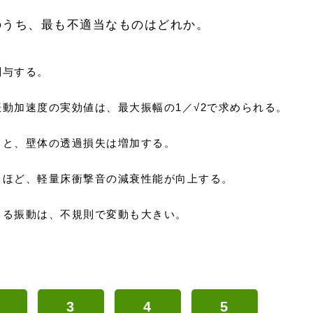
のうち、最も不適当なものはどれか。
関与する。
動加速度の実効値は、最大振幅の1／√2で求められる。
ると、壁体の透過損失は増加する。
るほど、軽量床衝撃音の減衰性能が向上する。
よる振動は、不規則で変動も大きい。
3
4
5