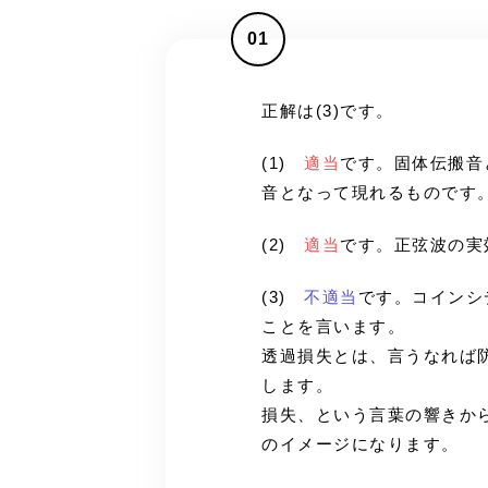
01
正解は(3)です。
(1)
適当
です。固体伝搬音
音となって現れるものです
(2)
適当
です。正弦波の実
(3)
不適当
です。コインシ
ことを言います。
透過損失とは、言うなれば
します。
損失、という言葉の響きか
のイメージになります。