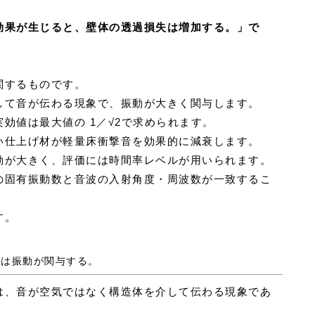
効果が生じると、壁体の透過損失は増加する。」で
関するものです。
して音が伝わる現象で、振動が大きく関与します。
効値は最大値の 1／√2で求められます。
い仕上げ材が軽量床衝撃音を効果的に減衰します。
動が大きく、評価には時間率レベルが用いられます。
の固有振動数と音波の入射角度・周波数が一致するこ
す。
には振動が関与する。
は、音が空気ではなく構造体を介して伝わる現象であ