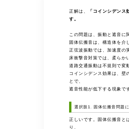
正解は、
「コインシデンス
す。
この問題は、振動と遮音に
固体伝搬音は、構造体を介
正弦波振動では、加速度の実
床衝撃音対策では、柔らか
道路交通振動は不規則で変
コインシデンス効果は、壁
とで、
遮音性能が低下する現象で
選択肢1. 固体伝搬音問題
正しいです。固体伝搬音と
り、