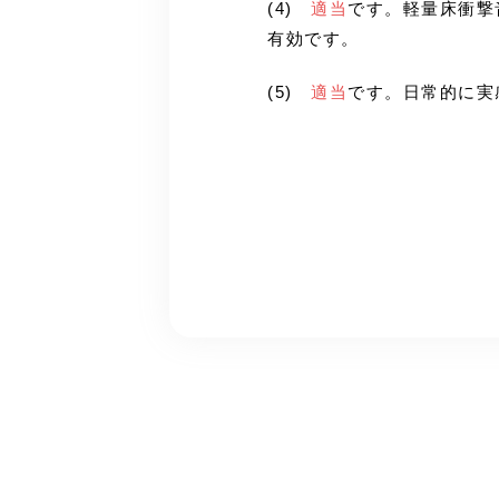
(4)
適当
です。軽量床衝撃
有効です。
(5)
適当
です。日常的に実