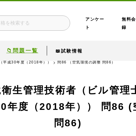
アンケー
無料会
ト
録
📁問題一覧
📖試験情報
（平成30年度（2018年））
問86 （空気環境の調整 問86）
境衛生管理技術者（ビル管理士
0年度（2018年））
問86 
問86)